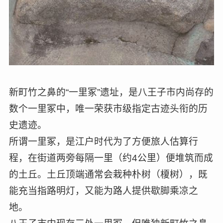
新町竹之鼻的“一里冢”遗址，是八王子市内尚存的
数个一里冢中，唯一荣获市级指定古迹头衔的历
史遗迹。
所谓一里冢，是江户时代为了方便旅人估算行
程，在街道两旁每隔一里（约4公里）便堆筑而成
的土丘。土丘顶端通常会栽种朴树（榎树），既
能充当指路明灯，又能为路人提供歇脚乘凉之
地。