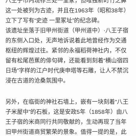
八王子市内现存三处一里冢，但唯独新町竹之鼻
这一处被列为古迹，并且在1963年（昭和38年）
立下了写有“史迹 一里冢址”的纪念碑。
该遗址坐落于旧甲州街道（甲州道中）·八王子宿
的东侧入口处，无声地诉说着此地曾经作为交通
枢纽的辉煌过往。紧邻的永福稻荷神社内，不仅
留有松尾芭蕉的俳句碑，还能看到刻着“横山宿四
日场”字样的江户时代庚申塔等石雕，让人不禁沉
浸在古道的沧桑氛围中。
另外，在临街的神社石墙上，嵌有一块刻着“八王
子米屋中”的石板，这是安政5年（1858年）由八
王子宿的米商同行共同敬献的，生动再现了当年
旧甲州街道商贸繁荣的景象。值得一提的是，此