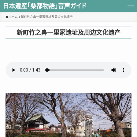
日本遺産｢桑都物語｣音声ガイド
ホーム
新町竹之鼻一里冢遗址及周边文化遗产
新町竹之鼻一里冢遗址及周边文化遗产