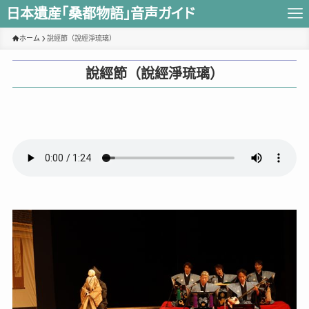
日本遺産｢桑都物語｣音声ガイド
ホーム
說經節（說經淨琉璃）
說經節（說經淨琉璃）