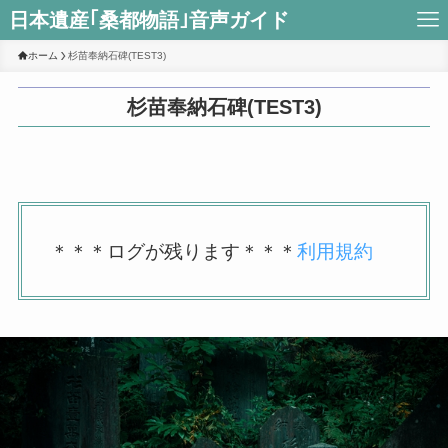
日本遺産｢桑都物語｣音声ガイド
ホーム
杉苗奉納石碑(TEST3)
杉苗奉納石碑(TEST3)
＊＊＊ログが残ります＊＊＊
利用規約