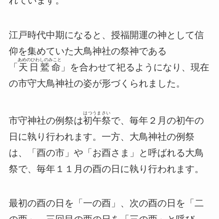
れています。
江戸時代中期になると、授福開運の神として信
仰を集めていた大鳥神社の祭神である
あめのひわしのみこと
「
天日鷲命
」を合わせて祀るようになり、現在
の市守大鳥神社の姿が形づくられました。
はつうまさい
市守神社の例祭は
初午祭
で、毎年２月の初午の
日に執り行われます。一方、大鳥神社の例祭
は、「酉の市」や「お酉さま」と呼ばれる大鳥
祭で、毎年１１月の酉の日に執り行われます。
最初の酉の日を「一の酉」、次の酉の日を「二