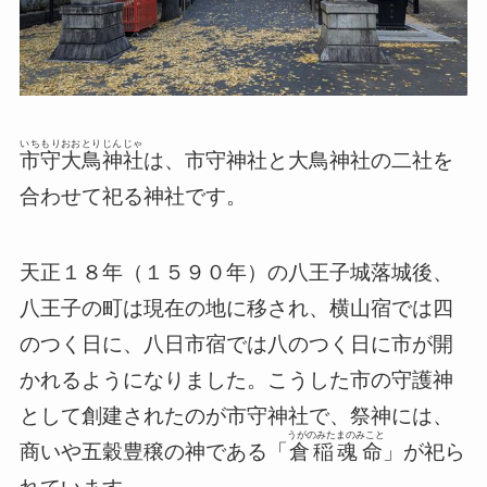
いちもりおおとりじんじゃ
市守大鳥神社
は、市守神社と大鳥神社の二社を
合わせて祀る神社です。
天正１８年（１５９０年）の八王子城落城後、
八王子の町は現在の地に移され、横山宿では四
のつく日に、八日市宿では八のつく日に市が開
かれるようになりました。こうした市の守護神
として創建されたのが市守神社で、祭神には、
うがのみたまのみこと
商いや五穀豊穣の神である「
倉稲魂命
」が祀ら