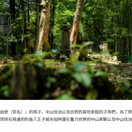
由使（官名）」的孫子，中山信治以及氏照的其他家臣的子孫們，為了祭
而排在兩邊的則是八王子城失陷時還在奮力抗爭的中山家範以及中山信治