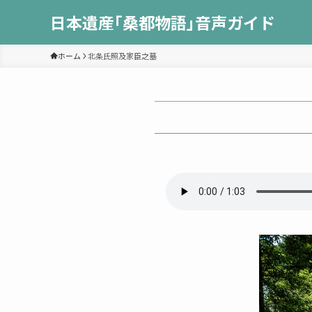
日本遺産｢桑都物語｣音声ガイド
ホーム
北条氏照及家臣之墓