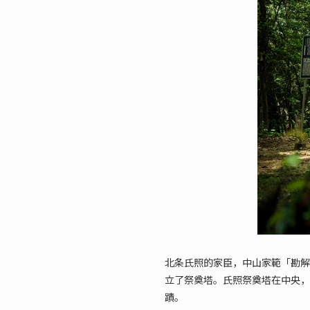
北条氏照的家臣，中山家範「勘解
立了祭奠塔。氏照祭奠塔在中央，
蹟。