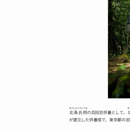
ほうじょううじてる
ほ
北条氏照
の百回忌供養として、
が建立した供養塔で、東京都の旧