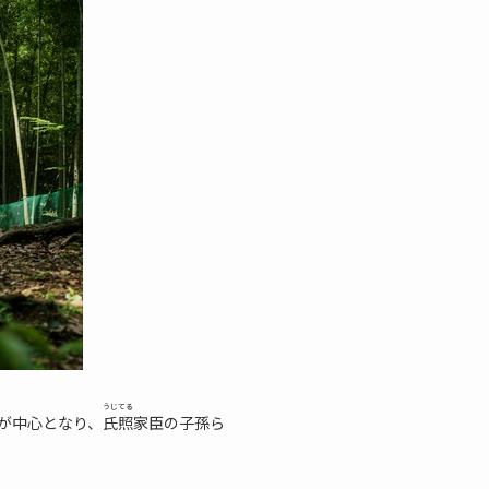
うじてる
が中心となり、
氏照
家臣の子孫ら