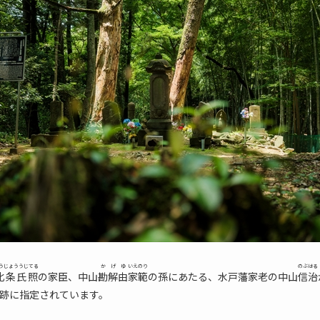
うじょううじてる
かげゆ
いえのり
のぶはる
北条氏照
の家臣、中山
勘解由
家範
の孫にあたる、水戸藩家老の中山
信治
跡に指定されています。