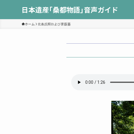
日本遺産｢桑都物語｣音声ガイド
ホーム
北条氏照および家臣墓